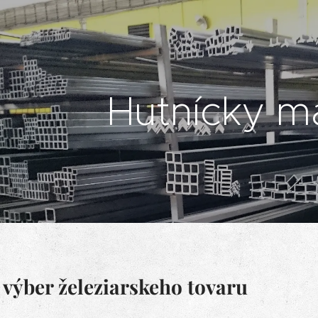
Hutnícky ma
 výber železiarskeho tovaru