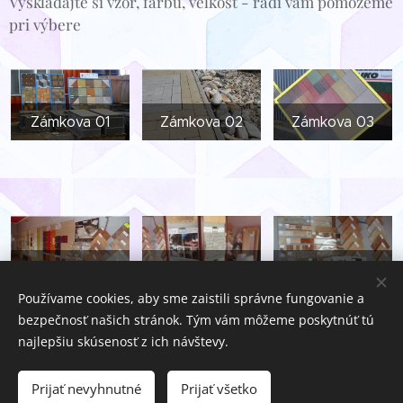
Vyskladajte si vzor, farbu, velkosť - radi vám pomôžeme
pri výbere
Zámkova 01
Zámkova 02
Zámkova 03
Dlaždice
Dlaždice
Dlaždice
Používame cookies, aby sme zaistili správne fungovanie a
bezpečnosť našich stránok. Tým vám môžeme poskytnúť tú
najlepšiu skúsenosť z ich návštevy.
Prijať nevyhnutné
Prijať všetko
Vytvorené službou
Webnode
Cookies